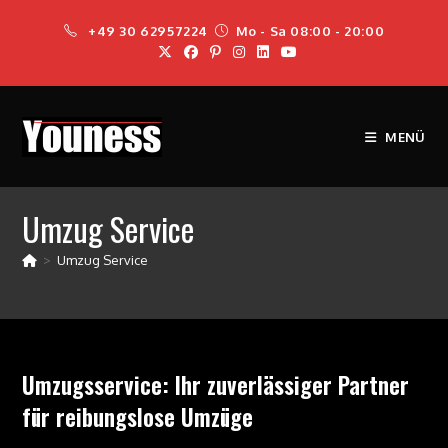
Zum
+49 30 62957224
Mo - Sa 08:00 - 20:00
Inhalt
springen
MENÜ
Umzug Service
>
Umzug Service
Umzugsservice: Ihr zuverlässiger Partner
für reibungslose Umzüge