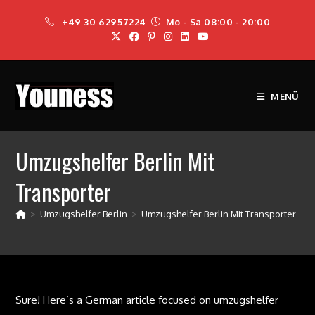
Zum
+49 30 62957224
Mo - Sa 08:00 - 20:00
Inhalt
springen
MENÜ
Umzugshelfer Berlin Mit
Transporter
>
Umzugshelfer Berlin
>
Umzugshelfer Berlin Mit Transporter
Sure! Here’s a German article focused on umzugshelfer